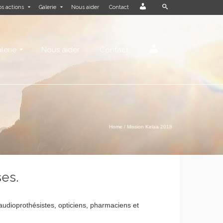
Login
s actions
Galerie
Nous aider
Contact
Login
lerie
Nous aider
Contact
Home
/
Mission Kelaa 2018
ses.
udioprothésistes, opticiens, pharmaciens et