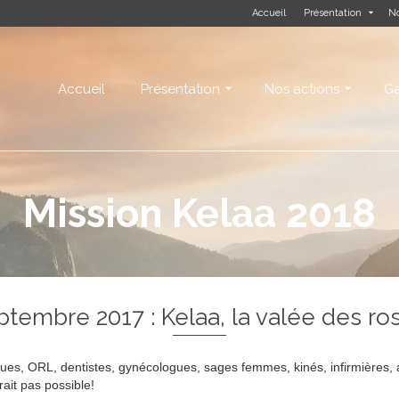
Accueil
Présentation
No
Accueil
Présentation
Nos actions
Ga
Mission Kelaa 2018
tembre 2017 : Kelaa, la valée des ro
es, ORL, dentistes, gynécologues, sages femmes, kinés, infirmières, a
rait pas possible!